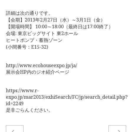
お客様の声
詳細は次の通りです。
【会期】2013年2月27日（水）～3月1日（金）
ブログ
【開場時間】 10:00～18:00（最終日は17:00終了）
会場: 東京ビッグサイト 東2ホール
ヒートポンプ・蓄熱ゾーン
会社案内
(小間番号：E15-32)
お問い合わせ
http://www.ecohouseexpo.jp/ja/
展示会HP内のジオ紹介ページ
https://www.r-
expo.jp/mar2013/exhiSearch/FC/jp/search_detail.php?
id=2249
是非ごらんください。