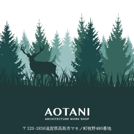
〒520-1836滋賀県高島市マキノ町牧野480番地