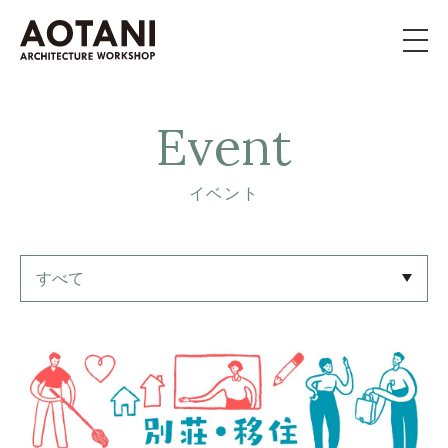
私たちの家づくり
Event
新築・移住・別荘・
リノベを
お考えの方へ
イベント
施工事例
すべて
イベント
よくある質問
ライブラリー