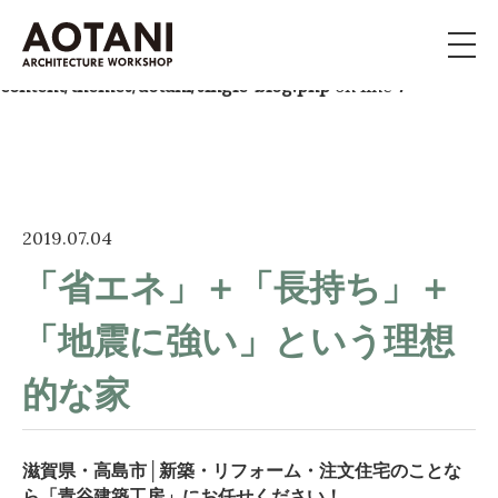
Warning
: Trying to access array offset on null in
/home/aotani384379/aotiku.com/public_html/wp-
content/themes/aotani/single-blog.php
on line
7
私たちの家づくり
新築・移住・別荘・
リノベを
お考えの方へ
2019.07.04
施工事例
「省エネ」＋「長持ち」＋
「地震に強い」という理想
イベント
的な家
よくある質問
ライブラリー
滋賀県・高島市│新築・リフォーム・注文住宅のことな
ら「青谷建築工房」にお任せください！