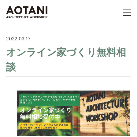
私たちの家づくり
2022.03.17
オンライン家づくり無料相
新築・移住・別荘・
リノベを
お考えの方へ
談
施工事例
イベント
よくある質問
ライブラリー