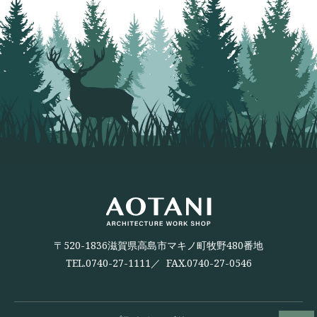
〒520-1836滋賀県高島市マキノ町牧野480番地
TEL.
0740-27-1111
／ FAX.0740-27-0546