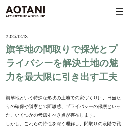
私たちの家づくり
2025.12.18
旗竿地の間取りで採光とプ
新築・移住・別荘・
リノベを
お考えの方へ
ライバシーを解決土地の魅
施工事例
力を最大限に引き出す工夫
イベント
旗竿地という特殊な形状の土地での家づくりは、日当た
よくある質問
りの確保や隣家との距離感、プライバシーの保護といっ
た、いくつかの考慮すべき点が存在します。
ライブラリー
しかし、これらの特性を深く理解し、間取りの段階で戦