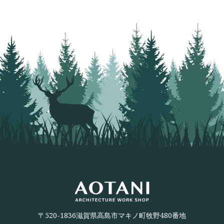
〒520-1836滋賀県高島市マキノ町牧野480番地