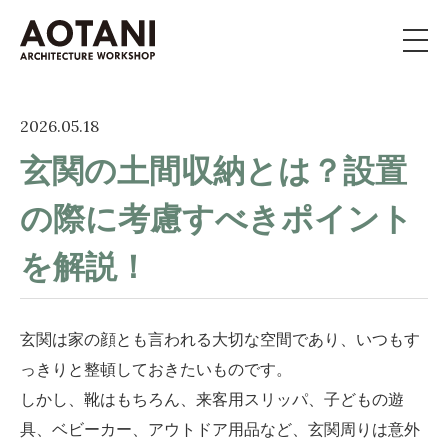
私たちの家づくり
2026.05.18
玄関の土間収納とは？設置
新築・移住・別荘・
リノベを
お考えの方へ
の際に考慮すべきポイント
施工事例
を解説！
イベント
玄関は家の顔とも言われる大切な空間であり、いつもす
よくある質問
っきりと整頓しておきたいものです。
しかし、靴はもちろん、来客用スリッパ、子どもの遊
ライブラリー
具、ベビーカー、アウトドア用品など、玄関周りは意外