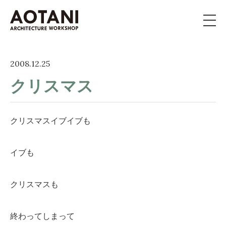
私たちの家づくり
2008.12.25
クリスマス
新築・移住・別荘・
リノベを
お考えの方へ
クリスマスイブイブも
施工事例
イブも
イベント
よくある質問
クリスマスも
ライブラリー
終わってしまって