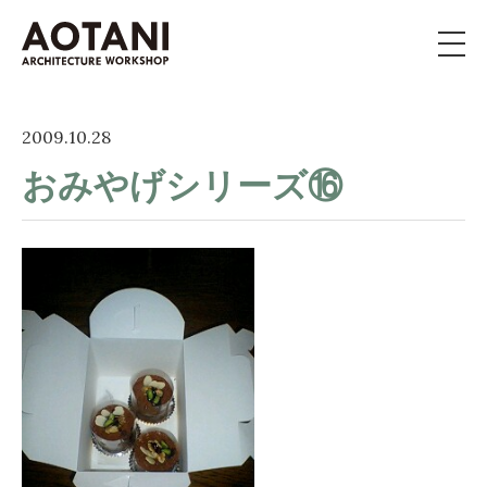
私たちの家づくり
2009.10.28
おみやげシリーズ⑯
新築・移住・別荘・
リノベを
お考えの方へ
施工事例
イベント
よくある質問
ライブラリー