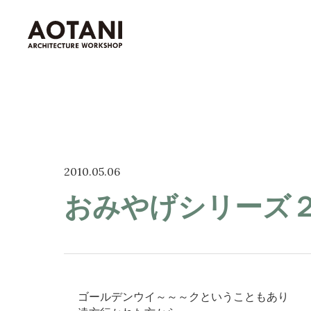
私たちの家づくり
2010.05.06
青谷建築工房が選ばれる理由
おみやげシリーズ
家づくりの流れ
新築・移住・別荘・
リノベを
お考えの
高島市を知る
ゴールデンウイ～～～クということもあり
高島市の暮らし