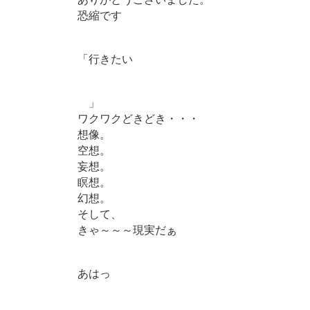
恐縮です
「行きたい
」
ワクワクどきどき・・・
想像。
空想。
妄想。
瞑想。
幻想。
そして、
きゃ～～～現実だぁ
あはっ