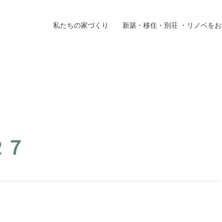
私たちの家づくり
新築・移住・別荘 ・リノベを
施工事例
ラ
イベント
お
２７
よくある質問
ブ
方へ
新築・移住・土地・別荘をご検討の方へ
会
リフォーム・リノベーションをご検討の方へ