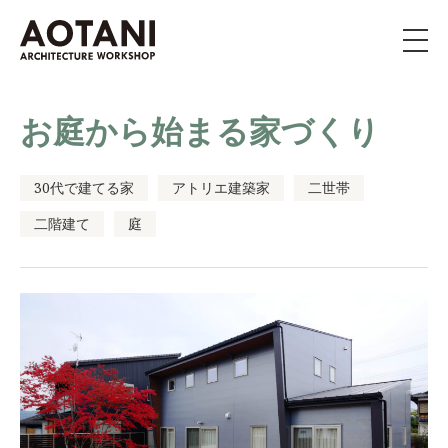
私たちの家づくり
お庭から始まる家づくり
新築・移住・別荘・
リノベを
お考えの方へ
30代で建てる家
アトリエ建築家
二世帯
二階建て
庭
施工事例
イベント
よくある質問
ライブラリー