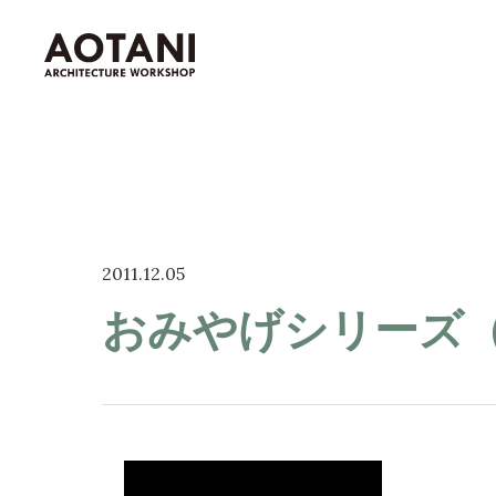
私たちの家づくり
2011.12.05
青谷建築工房が選ばれる理由
おみやげシリーズ
家づくりの流れ
新築・移住・別荘・
リノベを
お考えの
高島市を知る
高島市の暮らし