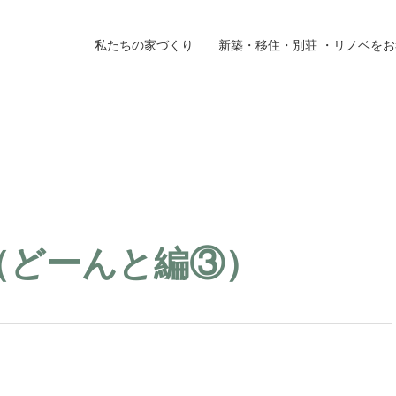
私たちの家づくり
新築・移住・別荘 ・リノベを
施工事例
ラ
イベント
お
（どーんと編③）
よくある質問
ブ
方へ
新築・移住・土地・別荘をご検討の方へ
会
リフォーム・リノベーションをご検討の方へ