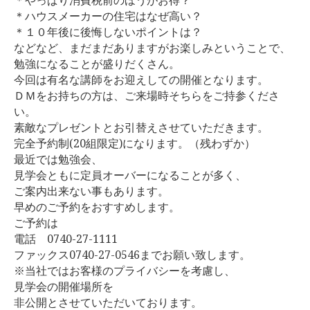
＊やっぱり消費税前のほうがお得？
＊ハウスメーカーの住宅はなぜ高い？
お客様の声
＊１０年後に後悔しないポイントは？
などなど、まだまだありますがお楽しみということで、
ブログ
勉強になることが盛りだくさん。
今回は有名な講師をお迎えしての開催となります。
ＤＭをお持ちの方は、ご来場時そちらをご持参くださ
会社案内
い。
素敵なプレゼントとお引替えさせていただきます。
完全予約制(20組限定)になります。（残わずか）
お問い合わせ
最近では勉強会、
見学会ともに定員オーバーになることが多く、
ご案内出来ない事もあります。
早めのご予約をおすすめします。
ご予約は
電話 0740-27-1111
ファックス0740-27-0546までお願い致します。
※当社ではお客様のプライバシーを考慮し、
見学会の開催場所を
非公開とさせていただいております。