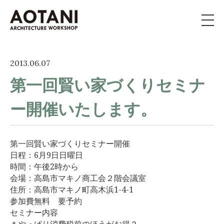
私たちの家づくり
2013.06.07
第一回賢い家づくりセミナ
新築・移住・別荘・
リノベを
お考えの方へ
ー開催いたします。
施工事例
第一回賢い家づくりセミナー開催
イベント
日程：6月9日日曜日
時間：午後2時から
会場：高島市マキノ商工会２階会議室
よくある質問
住所：高島市マキノ町高木浜1-4-1
参加費無料 要予約
ライブラリー
セミナー内容