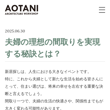
私たちの家づくり
2025.06.30
夫婦の理想の間取りを実現
新築・移住・別荘・
リノベを
お考えの方へ
する秘訣とは？
施工事例
新居探しは、人生における大きなイベントです。
イベント
特に、これから夫婦として新たな生活を始める皆さんに
とって、住まい選びは、将来の幸せを左右する重要な決
よくある質問
断と言えるでしょう。
間取り一つで、夫婦の生活の快適さや、関係性までもが
ライブラリー
大きく変わる可能性があります。