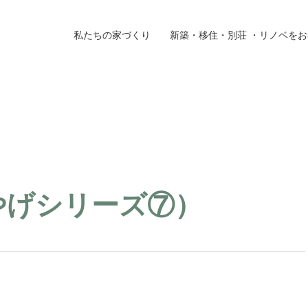
私たちの家づくり
新築・移住・別荘 ・リノベを
施工事例
ラ
イベント
お
やげシリーズ⑦）
よくある質問
ブ
方へ
新築・移住・土地・別荘をご検討の方へ
会
リフォーム・リノベーションをご検討の方へ