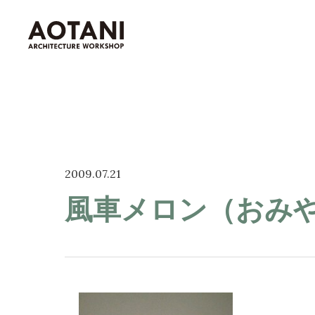
私たちの家づくり
2009.07.21
青谷建築工房が選ばれる理由
風車メロン（おみ
家づくりの流れ
新築・移住・別荘・
リノベを
お考えの
高島市を知る
高島市の暮らし