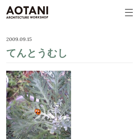
私たちの家づくり
2009.09.15
てんとうむし
新築・移住・別荘・
リノベを
お考えの方へ
施工事例
イベント
よくある質問
ライブラリー