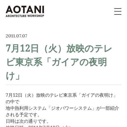
私たちの家づくり
2011.07.07
7月12日（火）放映のテレ
新築・移住・別荘・
リノベを
お考えの方へ
ビ東京系「ガイアの夜明
施工事例
け」
イベント
7月12日（火）放映のテレビ東京系「ガイアの夜明け」
の中で
よくある質問
地中熱利用システム「ジオパワーシステム」が一部紹介
される予定です。
ライブラリー
日時は次の通りです。