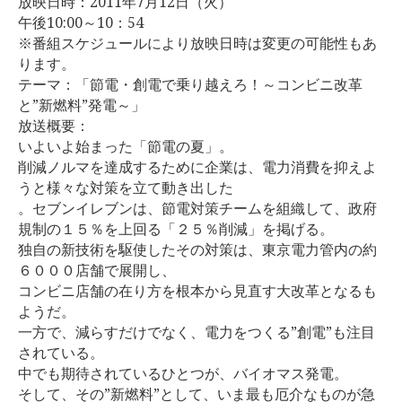
放映日時：2011年7月12日（火）
午後10:00～10：54
お客様の声
※番組スケジュールにより放映日時は変更の可能性もあ
ります。
ブログ
テーマ：「節電・創電で乗り越えろ！～コンビニ改革
と”新燃料”発電～」
放送概要：
会社案内
いよいよ始まった「節電の夏」。
削減ノルマを達成するために企業は、電力消費を抑えよ
うと様々な対策を立て動き出した
お問い合わせ
。セブンイレブンは、節電対策チームを組織して、政府
規制の１５％を上回る「２５％削減」を掲げる。
独自の新技術を駆使したその対策は、東京電力管内の約
６０００店舗で展開し、
コンビニ店舗の在り方を根本から見直す大改革となるも
ようだ。
一方で、減らすだけでなく、電力をつくる”創電”も注目
されている。
中でも期待されているひとつが、バイオマス発電。
そして、その”新燃料”として、いま最も厄介なものが急